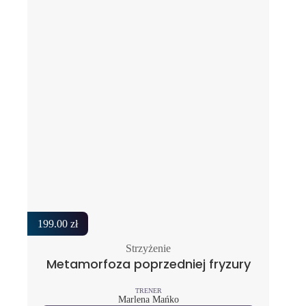
199.00
zł
Strzyżenie
Metamorfoza poprzedniej fryzury
TRENER
Marlena Mańko