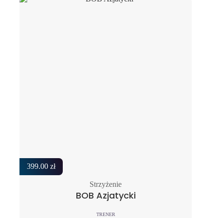
399.00
zł
Strzyżenie
BOB Azjatycki
TRENER