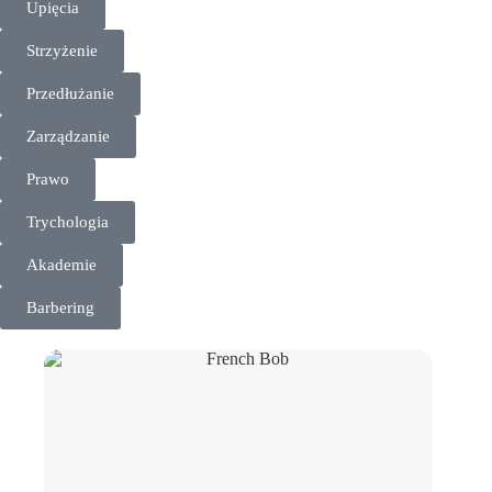
Upięcia
Strzyżenie
Przedłużanie
Zarządzanie
Prawo
Trychologia
Akademie
Barbering