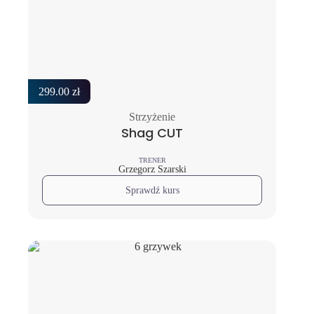
299.00
zł
Strzyżenie
Shag CUT
TRENER
Grzegorz Szarski
Sprawdź kurs