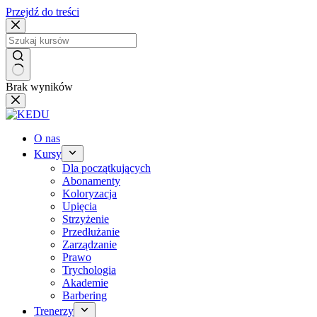
Przejdź do treści
Brak wyników
O nas
Kursy
Dla początkujących
Abonamenty
Koloryzacja
Upięcia
Strzyżenie
Przedłużanie
Zarządzanie
Prawo
Trychologia
Akademie
Barbering
Trenerzy