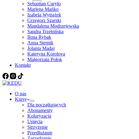
Sebastian Curyło
Marlena Mańko
Izabela Wytrążek
Grzegorz Szarski
Magdalena Modrzejewska
Sandra Trzebińska
Ilona Rybak
Anna Sternik
Jolanta Madaj
Kateryna Korolova
Małgorzata Połok
Kontakt
O nas
Kursy
Dla początkujących
Abonamenty
Koloryzacja
Upięcia
Strzyżenie
Przedłużanie
Zarządzanie