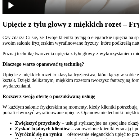
Upięcie z tyłu głowy z miękkich rozet – F
Czy zdarza Ci się, że Twoje klientki pytają o eleganckie upięcia na 
swoim salonie fryzjerskim wyrafinowane fryzury, które podkreślą nat
Poznaj technikę tworzenia upięcia z tyłu głowy z wykorzystaniem mię
Dlaczego warto opanować tę technikę?
Upięcie z miękkich rozet to klasyka fryzjerstwa, która łączy w sobie 
kształt. Dzięki delikatnym, miękkim rozetom tworzysz fantazyjną fo
wydarzeniami.
Rozszerz swoją ofertę o poszukiwaną usługę
W każdym salonie fryzjerskim są momenty, kiedy klientki potrzebują c
potrafi stworzyć wyrafinowane upięcie. Opanowanie techniki miękkic
Zwiększyć przychody
– usługi stylizacyjne na specjalne okaz
Zyskać lojalnych klientów
– zadowolone klientki wracają i po
Wyróżnić się na rynku
– oferowanie eleganckich upięć to pr