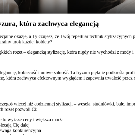
ryzura, która zachwyca elegancją
specjalne okazje, a Ty czujesz, że Twój repertuar technik stylizacyjn
uralny urok każdej kobiety?
kkich rozet – elegancką stylizację, która nigdy nie wychodzi z mody i
elegancję, kobiecość i uniwersalność. Ta fryzura pięknie podkreśla prof
rmę, która zachwyca efektownym wyglądem i zapewnia trwałość przez c
zegoś więcej niż codziennej stylizacji – wesela, studniówki, bale, imp
h rozet pozwoli Ci:
je to wyższe ceny i większa marża
lecają Cię dalej
zewaga konkurencyjna