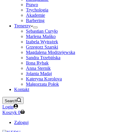
Prawo
Trychologia
Akademie
Barbering
Trenerzy
Sebastian Curyło
Marlena Mańko
Izabela Wytrążek
Grzegorz Szarski
Magdalena Modrzejewska
Sandra Trzebińska
Ilona Rybak
Anna Sternik
Jolanta Madaj
Kateryna Korolova
Małgorzata Połok
Kontakt
Search
Login
Koszyk
0
Zaloguj