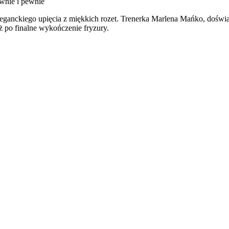
wnie i pewnie
eganckiego upięcia z miękkich rozet. Trenerka Marlena Mańko, doświadc
ż po finalne wykończenie fryzury.