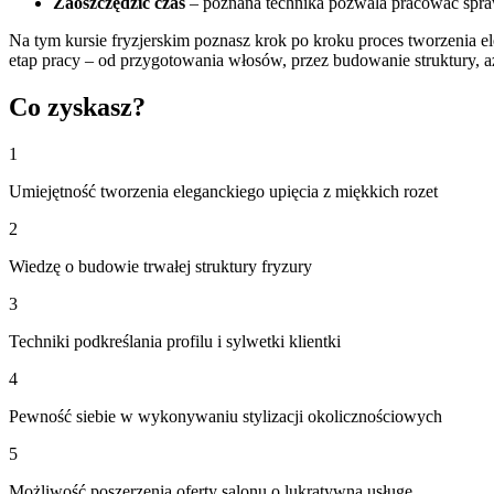
Zaoszczędzić czas
– poznana technika pozwala pracować spra
Na tym kursie fryzjerskim poznasz krok po kroku proces tworzenia el
etap pracy – od przygotowania włosów, przez budowanie struktury, a
Co zyskasz?
1
Umiejętność tworzenia eleganckiego upięcia z miękkich rozet
2
Wiedzę o budowie trwałej struktury fryzury
3
Techniki podkreślania profilu i sylwetki klientki
4
Pewność siebie w wykonywaniu stylizacji okolicznościowych
5
Możliwość poszerzenia oferty salonu o lukratywną usługę