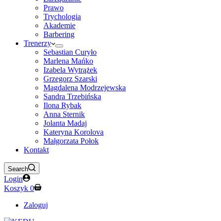
Prawo
Trychologia
Akademie
Barbering
Trenerzy
Sebastian Curyło
Marlena Mańko
Izabela Wytrążek
Grzegorz Szarski
Magdalena Modrzejewska
Sandra Trzebińska
Ilona Rybak
Anna Sternik
Jolanta Madaj
Kateryna Korolova
Małgorzata Połok
Kontakt
Search
Login
Koszyk
0
Zaloguj