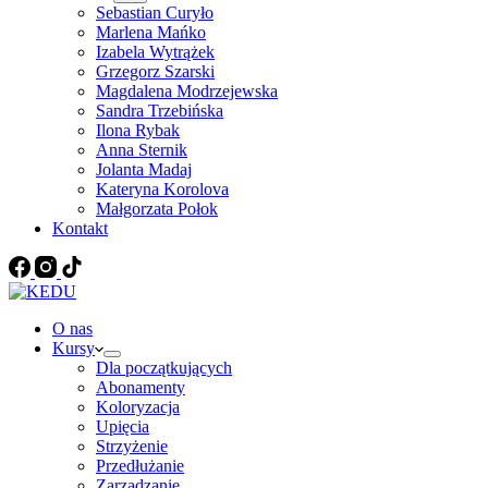
Sebastian Curyło
Marlena Mańko
Izabela Wytrążek
Grzegorz Szarski
Magdalena Modrzejewska
Sandra Trzebińska
Ilona Rybak
Anna Sternik
Jolanta Madaj
Kateryna Korolova
Małgorzata Połok
Kontakt
O nas
Kursy
Dla początkujących
Abonamenty
Koloryzacja
Upięcia
Strzyżenie
Przedłużanie
Zarządzanie