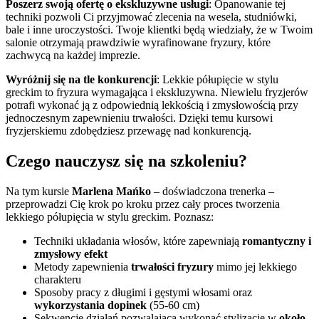
Poszerz swoją ofertę o ekskluzywne usługi
: Opanowanie tej
techniki pozwoli Ci przyjmować zlecenia na wesela, studniówki,
bale i inne uroczystości. Twoje klientki będą wiedziały, że w Twoim
salonie otrzymają prawdziwie wyrafinowane fryzury, które
zachwycą na każdej imprezie.
Wyróżnij się na tle konkurencji
: Lekkie półupięcie w stylu
greckim to fryzura wymagająca i ekskluzywna. Niewielu fryzjerów
potrafi wykonać ją z odpowiednią lekkością i zmysłowością przy
jednoczesnym zapewnieniu trwałości. Dzięki temu kursowi
fryzjerskiemu zdobędziesz przewagę nad konkurencją.
Czego nauczysz się na szkoleniu?
Na tym kursie
Marlena Mańko
– doświadczona trenerka –
przeprowadzi Cię krok po kroku przez cały proces tworzenia
lekkiego półupięcia w stylu greckim. Poznasz:
Techniki układania włosów, które zapewniają
romantyczny i
zmysłowy efekt
Metody zapewnienia
trwałości fryzury
mimo jej lekkiego
charakteru
Sposoby pracy z długimi i gęstymi włosami oraz
wykorzystania dopinek
(55-60 cm)
Sekwencję działań pozwalającą wykonać stylizację w
około