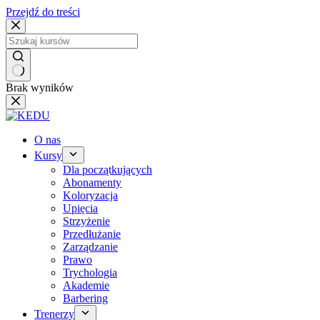
Przejdź do treści
Brak wyników
O nas
Kursy
Dla początkujących
Abonamenty
Koloryzacja
Upięcia
Strzyżenie
Przedłużanie
Zarządzanie
Prawo
Trychologia
Akademie
Barbering
Trenerzy