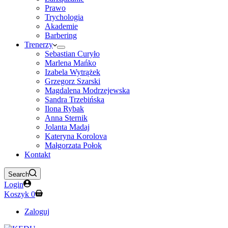
Prawo
Trychologia
Akademie
Barbering
Trenerzy
Sebastian Curyło
Marlena Mańko
Izabela Wytrążek
Grzegorz Szarski
Magdalena Modrzejewska
Sandra Trzebińska
Ilona Rybak
Anna Sternik
Jolanta Madaj
Kateryna Korolova
Małgorzata Połok
Kontakt
Search
Login
Koszyk
0
Zaloguj