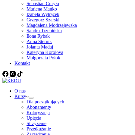
Sebastian Curyło
Marlena Mańko
Izabela Wytrążek
Grzegorz Szarski
Magdalena Modrzejewska
Sandra Trzebińska
Ilona Rybak
Anna Sternik
Jolanta Madaj
Kateryna Korolova
Małgorzata Połok
Kontakt
O nas
Kursy
Dla początkujących
Abonamenty
Koloryzacja
Upięcia
Strzyżenie
Przedłużanie
Zarządzanie