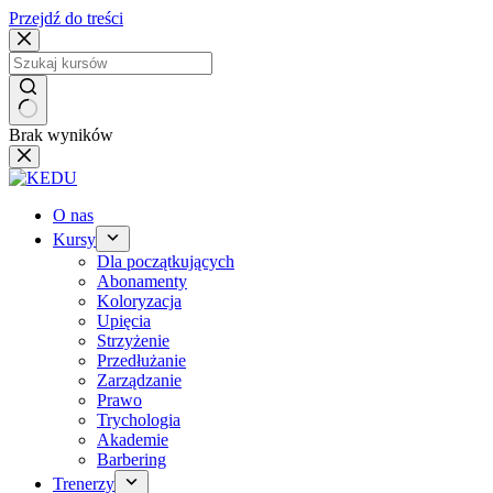
Przejdź do treści
Brak wyników
O nas
Kursy
Dla początkujących
Abonamenty
Koloryzacja
Upięcia
Strzyżenie
Przedłużanie
Zarządzanie
Prawo
Trychologia
Akademie
Barbering
Trenerzy